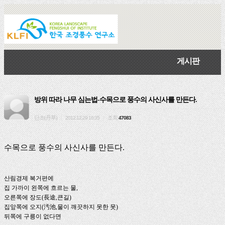
게시판
방위 따라 나무 심는법-수목으로 풍수의 사신사를 만든다.
단초(丹草)
조회
|
2012.12.29 16:35
|
47083
수목으로 풍수의 사신사를 만든다.
산림경제 복거편에
집 가까이 왼쪽에 흐르는 물,
오른쪽에 장도(長途,큰길)
집앞쪽에 오지(汚池,물이 깨끗하지 못한 못)
뒤쪽에 구릉이 없다면