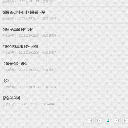
단초(丹草)
2012.12.29 15:19
조회 29001
|
|
전통 조경식재에 사용된 나무
단초(丹草)
2012.12.10 22:54
조회 33244
|
|
정원 구조물 용어정리
단초(丹草)
2012.12.10 22:33
조회 29720
|
|
기념식재로 활용된 사례
단초(丹草)
2012.12.10 22:06
조회 24607
|
|
수목을 심는 방식
단초(丹草)
2012.12.10 22:03
조회 28307
|
|
솟대
단초(丹草)
2012.12.10 21:23
조회 24553
|
|
장승의 의미
연구소장
2012.12.10 21:10
조회 24484
|
|
1