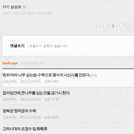
landscape
10개(1/1페이지)
방위 따라 나무 심는법-수목으로 풍수의 사신사를 만든다.
[1+1]
단초(丹草)
2012.12.29 16:35
조회 47084
|
|
집마당안에 큰나무를 심는것을 금기시 한다.
단초(丹草)
2012.12.29 16:20
조회 51716
|
|
경복궁 창덕궁의 수목
단초(丹草)
2012.12.29 15:56
조회 28301
|
|
고려시대의 조경수 및 화훼류