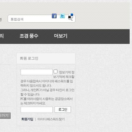
인
리
조경 풍수
더보기
회원 로그인
정보기억
정
보기억에 체크할
경우 다음접속시 아이디와 패스워드를 입
력하지 않으셔도 됩니다.
그러나, 개인PC가 아닐 경우 타인이 로그인
할 수 있습니다.
PC를 여러사람이 사용하는 공공장소에서
는 체크하지 마세요.
회원가입
|
아이디/패스워드찾기