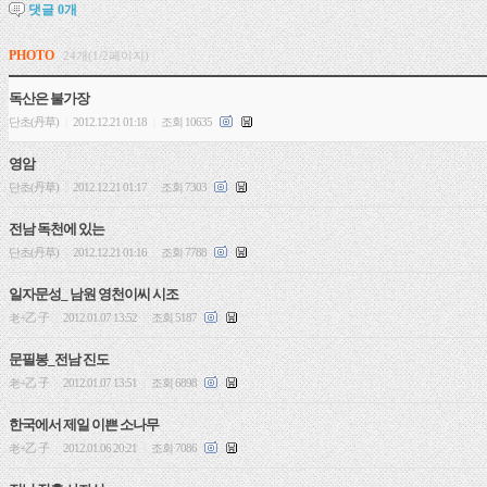
댓글
0
개
PHOTO
24개(1/2페이지)
독산은 불가장
단초(丹草)
2012.12.21 01:18
조회 10635
|
|
영암
단초(丹草)
2012.12.21 01:17
조회 7303
|
|
전남 독천에 있는
단초(丹草)
2012.12.21 01:16
조회 7788
|
|
일자문성_ 남원 영천이씨 시조
老+乙 子
2012.01.07 13:52
조회 5187
|
|
문필봉_전남 진도
老+乙 子
2012.01.07 13:51
조회 6898
|
|
한국에서 제일 이쁜 소나무
老+乙 子
2012.01.06 20:21
조회 7086
|
|