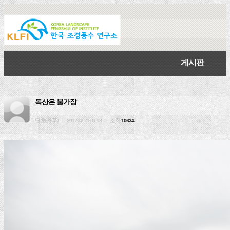
게시판
독산은 불가장
단초(丹草)
조회
|
2012.12.21 01:18
|
10634