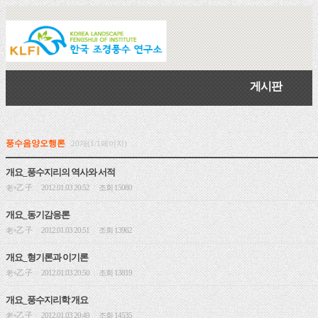
게시판
풍수음양오행론
20개(1/1페이지)
개요_풍수지리의 역사와 서적
老+乙 子
2012.01.03 20:52
조회 15080
|
|
개요_동기감응론
老+乙 子
2012.01.03 20:51
조회 13962
|
|
개요_형기론과 이기론
老+乙 子
2012.01.03 20:50
조회 13819
|
|
개요_풍수지리학 개요
老+乙 子
2012.01.03 20:49
조회 14535
|
|