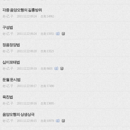
각종 음양오행의 길흉방위
老+乙 子
2011.12.22 09:24
조회 14962
|
|
구성법
老+乙 子
2011.12.22 09:24
조회 15955
|
|
정음정양법
老+乙 子
2011.12.22 09:20
조회 13521
|
|
십이포태법
老+乙 子
2011.12.22 09:19
조회 8601
|
|
둔월 둔시법
老+乙 子
2011.12.22 09:17
조회 17490
|
|
육친법
老+乙 子
2011.12.22 09:16
조회 13695
|
|
음양오행의 상생상극
老+乙 子
2011.12.22 09:15
조회 10978
|
|